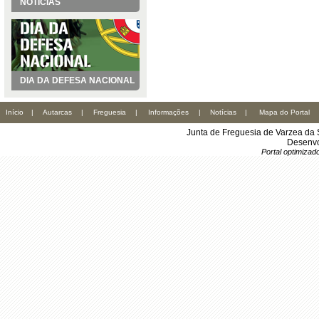
NOTÍCIAS
DIA DA DEFESA NACIONAL
Início
|
Autarcas
|
Freguesia
|
Informações
|
Notícias
|
Mapa do Portal
Junta de Freguesia de Varzea da 
Desenvo
Portal optimiza