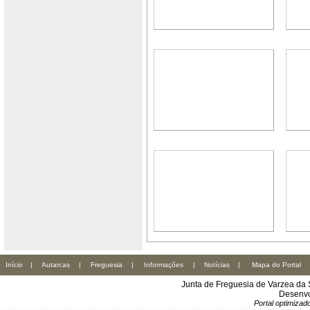
Início
|
Autarcas
|
Freguesia
|
Informações
|
Notícias
|
Mapa do Portal
Junta de Freguesia de Varzea da 
Desenvo
Portal optimiza