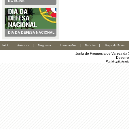
NOTÍCIAS
DIA DA DEFESA NACIONAL
Início
|
Autarcas
|
Freguesia
|
Informações
|
Notícias
|
Mapa do Portal
Junta de Freguesia de Varzea da 
Desenvo
Portal optimiza