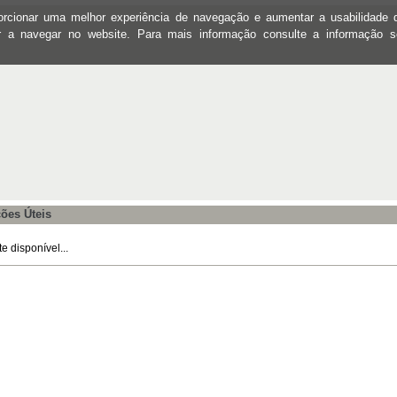
oporcionar uma melhor experiência de navegação e aumentar a usabilidad
ar a navegar no website. Para mais informação consulte a informação 
ões Úteis
 disponível...