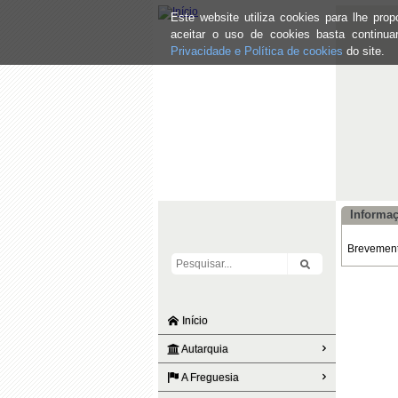
Este website utiliza cookies para lhe pr
aceitar o uso de cookies basta continu
Privacidade e Política de cookies
do site.
Informaç
Brevemente
Início
Autarquia
A Freguesia