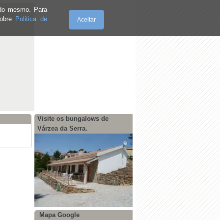
e do mesmo. Para
sobre
Politica de
Aceitar
Sexta-Feira, 07.8.2026
Visite os bungalows de
Várzea da Serra.
Mapa Google