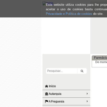
Este website utiliza cookies para lhe pr
aceitar o uso de cookies basta continu
Privacidade e Política de cookies
do site.
Farmáci
De momen
Início
Autarquia
A Freguesia