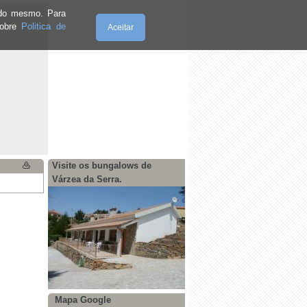
e do mesmo. Para
sobre
Politica de
Aceitar
Sexta-Feira, 07.8.2026
Visite os bungalows de
Várzea da Serra.
Mapa Google