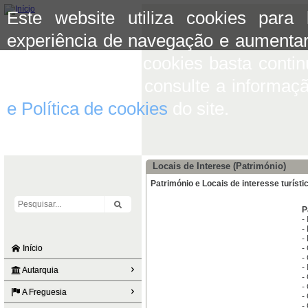
Este website utiliza cookies para
experiência de navegação e aumentar
aceitar o uso de cookies basta conti
mais informação consulte a informaç
e Política de cookies
do site.
Locais de Interese (Património)
Património e Locais de interesse turísti
P
-
-
-
Início
-
-
-
Autarquia
-
-
A Freguesia
-
-