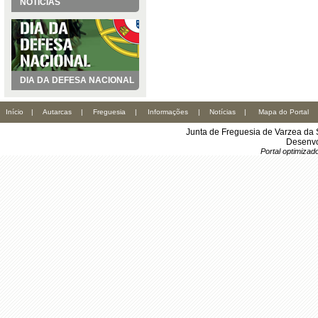
NOTÍCIAS
DIA DA DEFESA NACIONAL
Início
|
Autarcas
|
Freguesia
|
Informações
|
Notícias
|
Mapa do Portal
Junta de Freguesia de Varzea da 
Desenvo
Portal optimiza