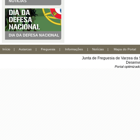
NOTÍCIAS
DIA DA DEFESA NACIONAL
Início
|
Autarcas
|
Freguesia
|
Informações
|
Notícias
|
Mapa do Portal
Junta de Freguesia de Varzea da 
Desenvo
Portal optimiza