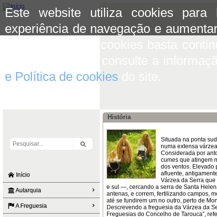
Este website utiliza cookies para
experiência de navegação e aumentar
aceitar o uso de cookies basta conti
mais informação consulte a informaç
e Política de cookies
do site.
História
Situada na ponta sud
numa extensa várzea,
Considerada por ant
cumes que atingem ma
dos ventos. Elevado p
afluente, antigament
Início
Várzea da Serra que 
e sul —, cercando a serra de Santa Hele
Autarquia
antenas, e correm, fertilizando campos,
até se fundirem um no outro, perto de Mo
A Freguesia
Descrevendo a freguesia da Várzea da Se
Freguesias do Concelho de Tarouca”, refe