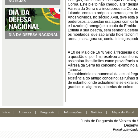
Galegos, Santo Isidro e Campo Benfeito) 
NOTÍCIAS
Coroa. Este pleito não chegou a ter despa
Várzea da Serra e a incorporou na Coroa. 
lutando, contra o próprio soberano, em de
Anos volvidos, no século XVIII, teve esta
poderosos: a questão era agora com os li
e Lazarim (Lamego) e o couto da Ermida.
Extinta a sua beetria, sem senhor a defen
os montados, que são ainda hoje factor i
DIA DA DEFESA NACIONAL
arena, mas agora só, contra inimigos pod
A 10 de Maio de 1678 veio à freguesia o
a questão e, por fim, resolveu-a com hon
assinalou-lhes limites como providência a 
Várzea da Serra foi concelho, extinto no
Tarouca.
Do património monumental da actual freg
existência do antigo concelho; as ruínas d
de estanho, onde actualmente se extrai sc
granitos e, algumas, cobertas de colmo.
Início
|
Autarcas
|
Freguesia
|
Informações
|
Notícias
|
Mapa do Portal
Junta de Freguesia de Varzea da 
Desenvo
Portal optimiza