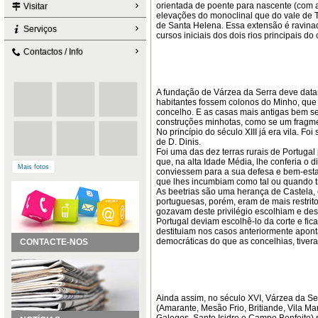
orientada de poente para nascente (com a
Visitar
elevações do monoclinal que do vale de T
de Santa Helena. Essa extensão é ravina
Serviços
cursos iniciais dos dois rios principais d
Contactos / Info
A fundação de Várzea da Serra deve datar
habitantes fossem colonos do Minho, que 
concelho. E as casas mais antigas bem 
construções minhotas, como se um fragme
No princípio do século XIII já era vila. Fo
de D. Dinis.
Foi uma das dez terras rurais de Portugal 
que, na alta Idade Média, lhe conferia o d
Mais fotos
conviessem para a sua defesa e bem-esta
que lhes incumbiam como tal ou quando tr
As beetrias são uma herança de Castela,
portuguesas, porém, eram de mais restri
gozavam deste privilégio escolhiam e des
Portugal deviam escolhê-lo da corte e fi
destituiam nos casos anteriormente aponta
democráticas do que as concelhias, tivera
CONTACTE-NOS
Ainda assim, no século XVI, Várzea da Se
(Amarante, Mesão Frio, Britiande, Vila M