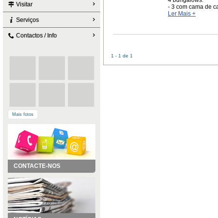
4 bungalows:
Visitar
- 3 com cama de cas
Ler Mais +
Serviços
Contactos / Info
1 - 1 de 1
Mais fotos
CONTACTE-NOS