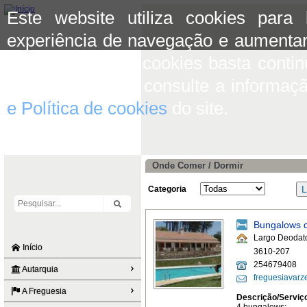
Este website utiliza cookies para
experiência de navegação e aumentar
aceitar o uso de cookies basta conti
mais informação consulte a informaç
e Política de cookies
do site.
Onde Comer / Dormir
Categoria
Bungalows d
Largo Deodato
Início
3610-207
254679408
Autarquia
freguesiavarz
A Freguesia
Descrição/Serviç