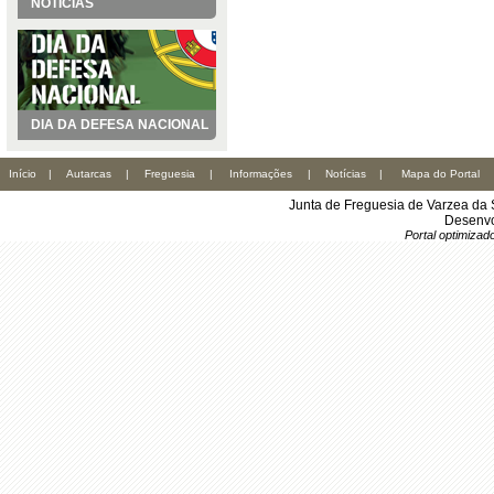
NOTÍCIAS
DIA DA DEFESA NACIONAL
Início
|
Autarcas
|
Freguesia
|
Informações
|
Notícias
|
Mapa do Portal
Junta de Freguesia de Varzea da 
Desenvo
Portal optimiza