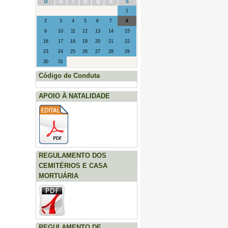
D
S
T
Q
Q
S
S
1
2
3
4
5
6
7
8
9
10
11
12
13
14
15
16
17
18
19
20
21
22
23
24
25
26
27
28
29
30
31
Código de Conduta
APOIO À NATALIDADE
REGULAMENTO DOS
CEMITÉRIOS E CASA
MORTUÁRIA
REGULAMENTO DE