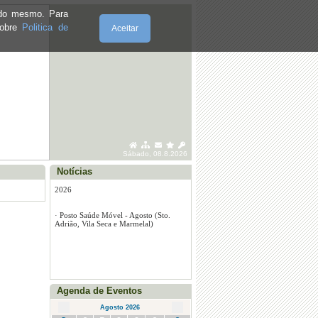
e do mesmo. Para
sobre
Politica de
Aceitar
·
Posto Saúde Móvel - Marmelal - julho
2026
·
Posto Saúde Móvel - Santo Adrião -
Sábado, 08.8.2026
julho 2026
Notícias
·
Posto Saúde Móvel - Vila Seca - julho
2026
·
Posto Saúde Móvel - Agosto (Sto.
Adrião, Vila Seca e Marmelal)
Agenda de Eventos
Agosto 2026