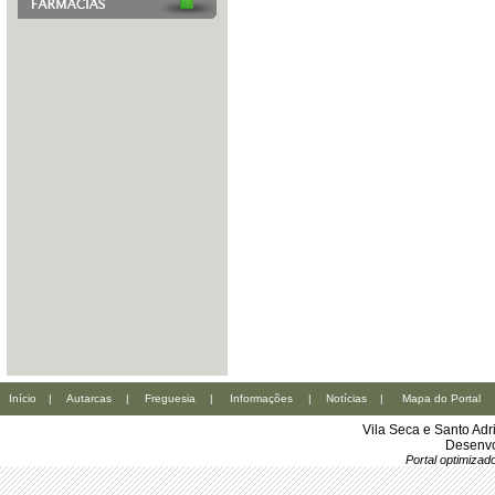
Início
|
Autarcas
|
Freguesia
|
Informações
|
Notícias
|
Mapa do Portal
Vila Seca e Santo Ad
Desenvo
Portal optimiza