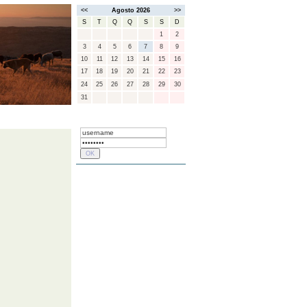
<<
Agosto 2026
>>
S
T
Q
Q
S
S
D
1
2
3
4
5
6
7
8
9
10
11
12
13
14
15
16
17
18
19
20
21
22
23
24
25
26
27
28
29
30
31
FREGUESIAS
LOGIN