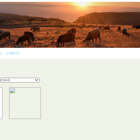
AL
»
LISBOA
»
AS 