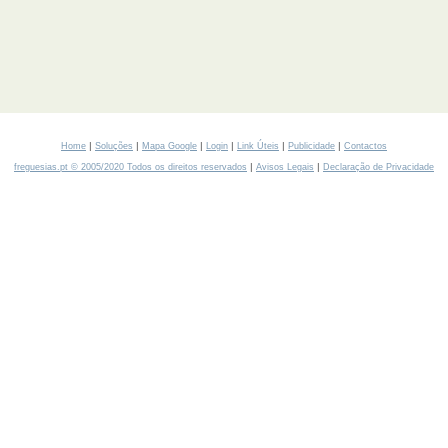
|
|
|
|
|
|
Home
Soluções
Mapa Google
Login
Link Úteis
Publicidade
Contactos
|
|
freguesias.pt © 2005/2020 Todos os direitos reservados
Avisos Legais
Declaração de Privacidade