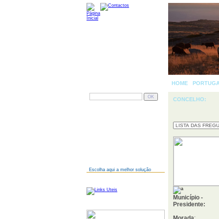
HOME
-
PORTUG
PESQUISAR
CONCELHO:
AINDA NÃO TEM SITE?
Escolha aqui a melhor solução
LINKS
Município -
Presidente:
SERVIDORES
Morada
: