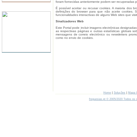
foram fornecidas anteriormente podem ser recuperadas par
SERVIDORES
É possível aceitar ou recusar cookies. A maioria dos 
definições do browser para que não aceite cookies. S
funcionalidades interactivas de alguns Web sites que visit
Sinalizadores Web
Este Portal pode incluir imagens electrónicas designada
as respectivas páginas e outras estatísticas globais so
mensagens de correio electrónico ou newsletters prom
como no envio de cookies.
|
|
Home
Soluções
Mapa 
freguesias.pt © 2005/2020 Todos os d