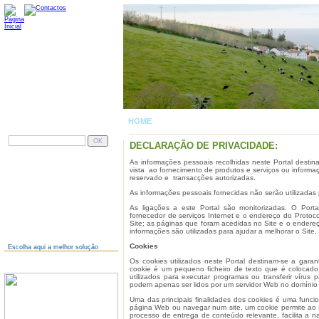
HOME
| DECLARAÇÃO DE PRIVACIDADE
PESQUISAR
DECLARAÇÃO DE PRIVACIDADE:
As informações pessoais recolhidas neste Portal destin
AINDA NÃO TEM SITE?
vista ao fornecimento de produtos e serviços ou informa
reservado e transacções autorizadas.
As informações pessoais fornecidas não serão utilizadas 
As ligações a este Portal são monitorizadas. O Port
fornecedor de serviços Internet e o endereço do Protoco
Site; as páginas que foram acedidas no Site e o endereço
informações são utilizadas para ajudar a melhorar o Site, 
Cookies
Escolha aqui a melhor solução
Os cookies utilizados neste Portal destinam-se a garan
JÁ TEM SITE?
cookie é um pequeno ficheiro de texto que é colocado
utilizados para executar programas ou transferir vírus 
podem apenas ser lidos por um servidor Web no domínio 
Uma das principais finalidades dos cookies é uma func
página Web ou navegar num site, um cookie permite ao si
processo de entrega de conteúdo relevante, facilita a 