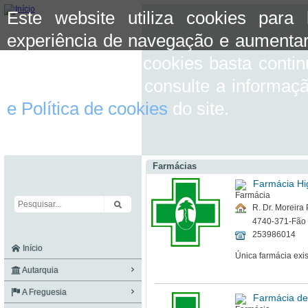
Este website utiliza cookies para
experiência de navegação e aumentar
aceitar o uso de cookies basta conti
mais informação consulte a informaç
e Política de cookies
do site.
Farmácias
Farmácia Hig
R. Dr. Moreira 
4740-371-Fão
253986014
Início
Única farmácia exis
Autarquia
A Freguesia
Farmácia de