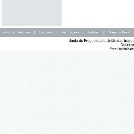
Início
|
Autarcas
|
Freguesia
|
Informações
|
Notícias
|
Mapa do Portal
Junta de Freguesia de União das fregu
Desenvo
Portal optimiza