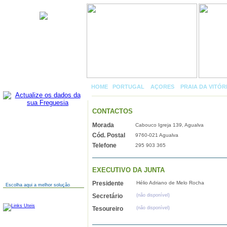
Agualva
HOME
|
PORTUGAL
»
AÇORES
»
PRAIA DA VITÓR
CONTACTOS
Morada
Cabouco Igreja 139, Agualva
AINDA NÃO TEM SITE?
Cód. Postal
9760-021 Agualva
Telefone
295 903 365
EXECUTIVO DA JUNTA
Presidente
Hélio Adriano de Melo Rocha
Escolha aqui a melhor solução
Secretário
(não disponível)
LINKS
Tesoureiro
(não disponível)