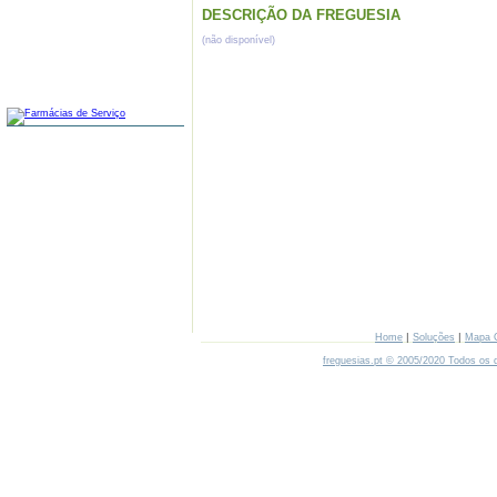
DESCRIÇÃO DA FREGUESIA
(não disponível)
FARMÁCIAS
|
|
Home
Soluções
Mapa 
freguesias.pt © 2005/2020 Todos os d