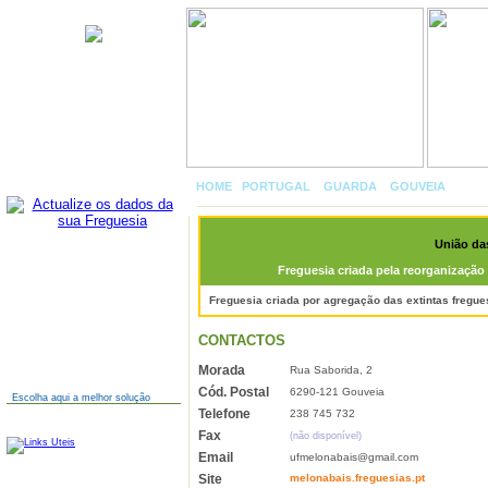
União das freguesias de Melo
e Nabais
HOME
|
PORTUGAL
»
GUARDA
»
GOUVEIA
»
UNIÃ
União das
Freguesia criada pela reorganização 
AINDA NÃO TEM SITE?
Freguesia criada por agregação das extintas fregue
CONTACTOS
Morada
Rua Saborida, 2
Cód. Postal
6290-121 Gouveia
Escolha aqui a melhor solução
Telefone
238 745 732
LINKS
Fax
(não disponível)
Email
ufmelonabais@gmail.com
Site
melonabais.freguesias.pt