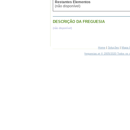
Restantes Elementos
(não disponível)
DESCRIÇÃO DA FREGUESIA
(não disponível)
|
|
Home
Soluções
Mapa 
freguesias.pt © 2005/2020 Todos os d