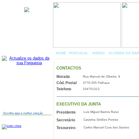
Palhaça
HOME
|
PORTUGAL
»
AVEIRO
»
OLIVEIRA DO BA
CONTACTOS
Morada
Rua Manuel de Oliveira, 9
AINDA NÃO TEM SITE?
Cód. Postal
3770-355 Palhaça
Telefone
234751312
EXECUTIVO DA JUNTA
Presidente
Luis Miguel Barros Ruivo
Escolha aqui a melhor solução
Secretário
Catarina Simões Pereira
LINKS
Tesoureiro
Carlos Manuel Cura dos Santos