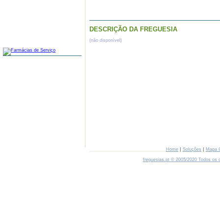
DESCRIÇÃO DA FREGUESIA
(não disponível)
FARMÁCIAS
|
|
Home
Soluções
Mapa 
freguesias.pt © 2005/2020 Todos os d