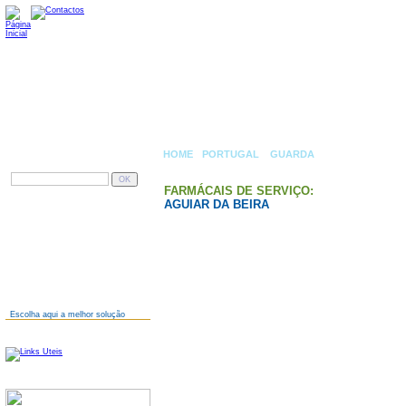
HOME
-
PORTUGAL
»
GUARDA
» AGUIAR DA BEI
PESQUISAR
FARMÁCAIS DE SERVIÇO:
AGUIAR DA BEIRA
AINDA NÃO TEM SITE?
Escolha aqui a melhor solução
LINKS
SERVIDORES