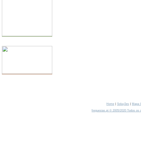
GESTÃO DOCUMENTAL
|
|
Home
Soluções
Mapa 
freguesias.pt © 2005/2020 Todos os d