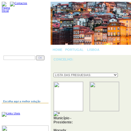
HOME
-
PORTUGAL
»
LISBOA
»
PESQUISAR
CONCELHO:
AINDA NÃO TEM SITE?
Escolha aqui a melhor solução
LINKS
Município -
Presidente:
SERVIDORES
Morada
: