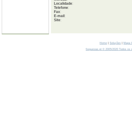
Localidade
:
Telefone
:
Fax
:
E-mail
:
Site
:
|
|
Home
Soluções
Mapa 
freguesias.pt © 2005/2020 Todos os d