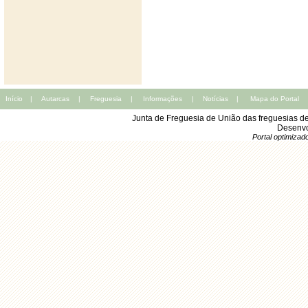
Início
|
Autarcas
|
Freguesia
|
Informações
|
Notícias
|
Mapa do Portal
Junta de Freguesia de União das freguesias d
Desenvo
Portal optimiza