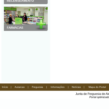
RECENSEAMENTO
Início
|
Autarcas
|
Freguesia
|
Informações
|
Notícias
|
Mapa do Portal
Junta de Freguesia de A
Portal optimiza